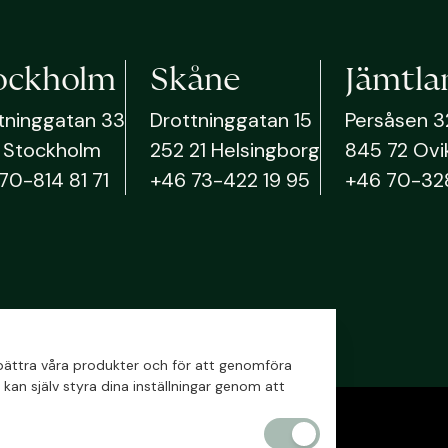
ockholm
Skåne
Jämtla
tninggatan 33
Drottninggatan 15
Persåsen 3
51 Stockholm
252 21 Helsingborg
845 72 Ovi
70-814 81 71
+46 73-422 19 95
+46 70-32
örbättra våra produkter och för att genomföra
kan själv styra dina inställningar genom att
Nödvändiga