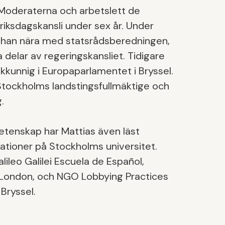
r Moderaterna och arbetslett de
 riksdagskansli under sex år. Under
 han nära med statsrådsberedningen,
delar av regeringskansliet. Tidigare
akkunnig i Europaparlamentet i Bryssel.
Stockholms landstingsfullmäktige och
.
etenskap har Mattias även läst
lationer på Stockholms universitet.
ileo Galilei Escuela de Español,
 London, och NGO Lobbying Practices
 Bryssel.