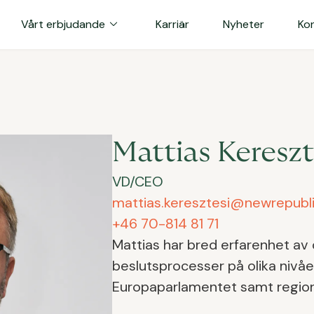
expand_more
Vårt erbjudande
Karriär
Nyheter
Ko
Mattias Kereszt
VD/CEO
mattias.keresztesi@newrepubli
+46 70-814 81 71
Mattias har bred erfarenhet av 
beslutsprocesser på olika nivåer
Europaparlamentet samt region