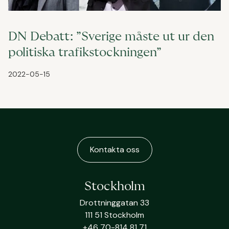
DN Debatt: ”Sverige måste ut ur den
politiska trafikstockningen”
2022-05-15
Kontakta oss
Stockholm
Drottninggatan 33
111 51 Stockholm
+46 70-814 81 71